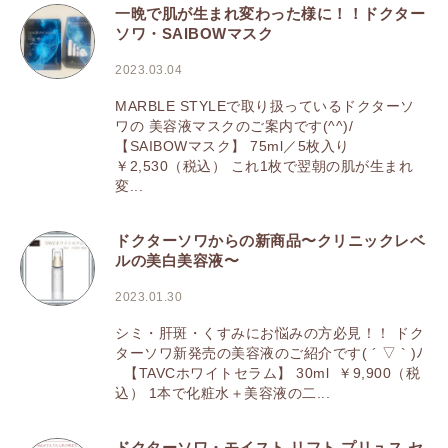
一晩で肌が生まれ変わった様に！！ドクター
ソワ・SAIBOWマスク
2023.03.04
MARBLE STYLEで取り扱っているドクターソ
ワの 美容液マスクのご案内です(^^)/
【SAIBOWマスク】 75ml／5枚入り
￥2,530（税込） これ1枚で翌朝の肌が生まれ
変...
ドクターソワからの新商品〜クリニックレベ
ルの美白美容液〜
2023.01.30
シミ・肝斑・くすみにお悩みの方必見！！ ドク
ターソワ新発売の美容液のご紹介です( ´ ▽ ` )ﾉ
【TAVCホワイトセラム】 30ml ￥9,900（税
込） 1本で化粧水＋美容液の二...
ドクターソワ・モイスト リフト プリュス セ