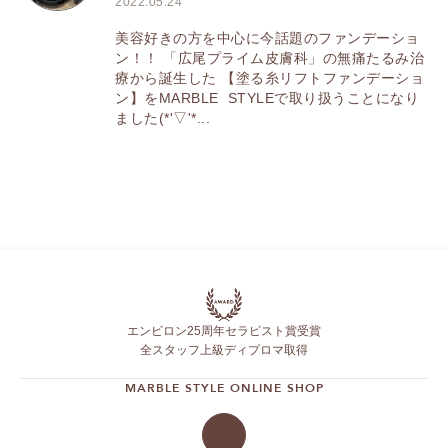
2022.05.24
美容好きの方を中心に今話題のファンデーショ
ン！！ 「広尾プライム皮膚科」の無痛たるみ治
療から誕生した 【塗る糸リフトファンデーショ
ン】をMARBLE STYLEで取り扱うことになり
ました(*'▽'*...
エンビロン25周年セラピスト賞受賞
全スタッフ上級ディプロマ取得
MARBLE STYLE ONLINE SHOP