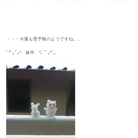
・・・今週も雪予報のようですね。。
ﾟ*ﾟ｡ﾟ｡* 妹作 *｡ﾟﾟ｡*ﾟ｡