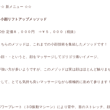
☆☆ 新メニュー ☆☆
■ 小顔リフトアップメッソッド
50分 定価８，０００円 ⇒￥５，０００（税抜）
こちらのメソッドは、これまでの小顔技術を集結したメソッドです！
小顔・・というと、顔をマッサージしてゴリゴリ痛いイメージ、
が強い方が多いようですが、このメゾッドは実は顔はほとんど触りま
そして、とても気持ち良いマッサージながら積極的に攻めて参ります
パワープレート（３D振動マシーン）により背中、首のストレッチ、