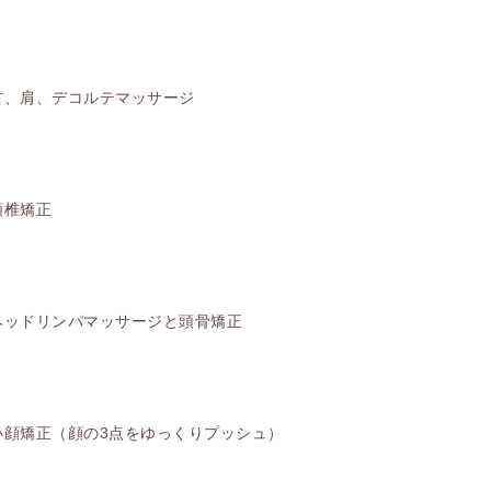
首、肩、デコルテマッサージ
頸椎矯正
ヘッドリンパマッサージと頭骨矯正
小顔矯正（顔の3点をゆっくりプッシュ）