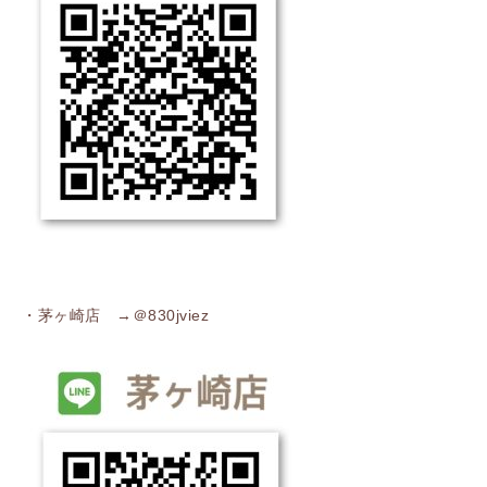
・茅ヶ崎店 →＠830jviez