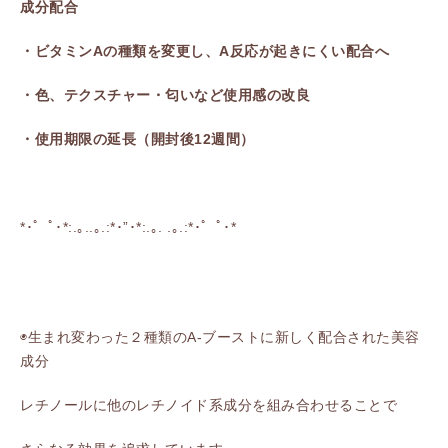
成分配合
・ビタミンAの種類を変更し、A反応が起きにくい配合へ
・色、テクスチャー・匂いなど使用感の改良
・使用期限の延長（開封後12週間）
*･゜ﾟ･*:.｡..｡.:*･”･*:.｡. .｡.:*･゜ﾟ･*
◉生まれ変わった２種類のA-ブーストに新しく配合された美容
成分
レチノールに他のレチノイド系成分を組み合わせることで