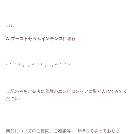
↓↓↓↓
A-ブーストセラムインテンス
に移行
*･゜ﾟ･*:.｡..｡.:*･”･*:.｡. .｡.:*･゜ﾟ･*
上記の例をご参考に普段のエンビロンケアに取り入れてみてく
ださい♪
商品についてのご質問、ご相談等、LINEにて承っておりま