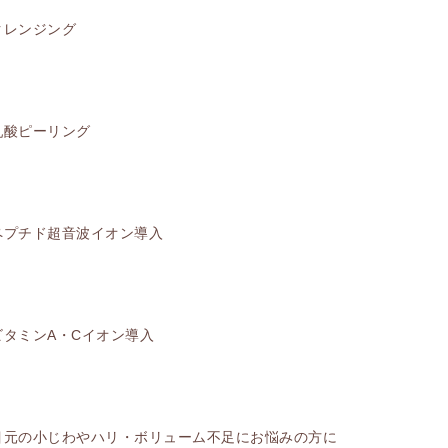
クレンジング
乳酸ピーリング
ペプチド超音波イオン導入
ビタミンA・Cイオン導入
目元の小じわやハリ・ボリューム不足にお悩みの方に