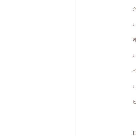
↓
↓
↓