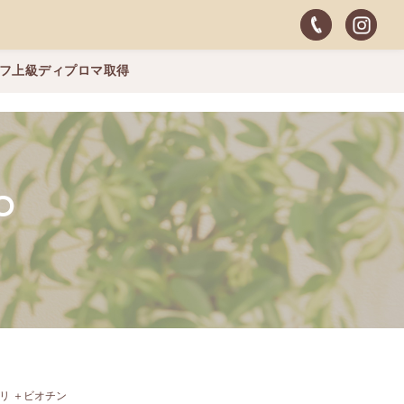
ッフ上級ディプロマ取得
O
リ ＋ビオチン