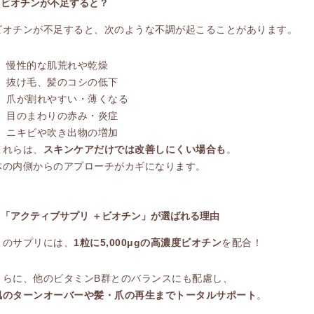
■ ビオチンが不足すると？
ビオチンが不足すると、次のような不調が起こることがあります。
慢性的な肌荒れや乾燥
抜け毛、髪のコシの低下
爪が割れやすい・薄くなる
目のまわりの赤み・炎症
ニキビや吹き出物の増加
これらは、
スキンケアだけでは改善しにくい場合も
。
体の内側からのアプローチがカギになります。
■ 「アクティブサプリ ＋ビオチン」が選ばれる理由
このサプリには、
1粒に5,000μgの高濃度ビオチン
を配合！
さらに、他のビタミンB群とのバランスにも配慮し、
肌のターンオーバーや髪・爪の再生までトータルサポート
。