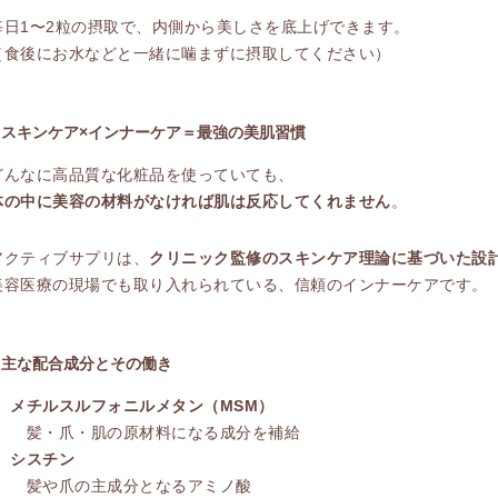
毎日1〜2粒の摂取で、内側から美しさを底上げできます。
（食後にお水などと一緒に噛まずに摂取してください）
■ スキンケア×インナーケア＝最強の美肌習慣
どんなに高品質な化粧品を使っていても、
体の中に美容の材料がなければ肌は反応してくれません
。
アクティブサプリは、
クリニック監修のスキンケア理論に基づいた設
美容医療の現場でも取り入れられている、信頼のインナーケアです。
■ 主な配合成分とその働き
メチルスルフォニルメタン（MSM）
髪・爪・肌の原材料になる成分を補給
シスチン
髪や爪の主成分となるアミノ酸