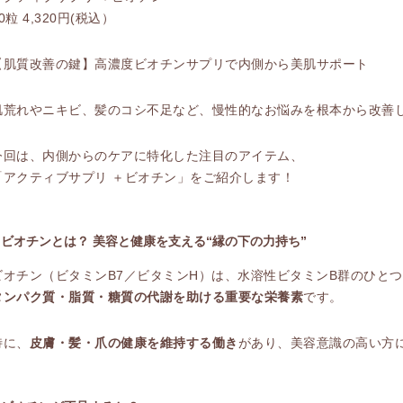
0粒 4,320円(税込）
【肌質改善の鍵】高濃度ビオチンサプリで内側から美肌サポート
肌荒れやニキビ、髪のコシ不足など、慢性的なお悩みを根本から改善
今回は、内側からのケアに特化した注目のアイテム、
「アクティブサプリ ＋ビオチン」をご紹介します！
■ ビオチンとは？ 美容と健康を支える“縁の下の力持ち”
ビオチン（ビタミンB7／ビタミンH）は、水溶性ビタミンB群のひと
タンパク質・脂質・糖質の代謝を助ける重要な栄養素
です。
特に、
皮膚・髪・爪の健康を維持する働き
があり、美容意識の高い方