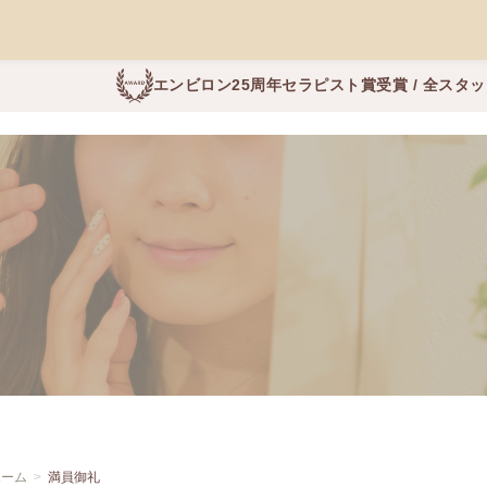
エンビロン25周年セラピスト賞受賞 / 全スタ
ホーム
満員御礼