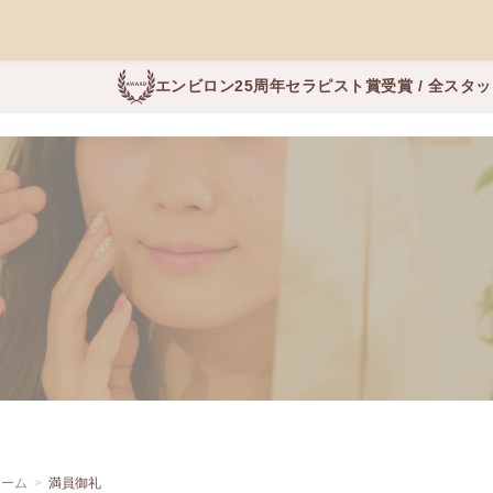
エンビロン25周年セラピスト賞受賞 / 全スタ
ホーム
満員御礼