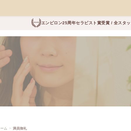
エンビロン25周年セラピスト賞受賞 / 全スタ
ホーム
満員御礼