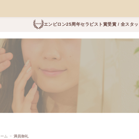
エンビロン25周年セラピスト賞受賞 / 全スタ
ホーム
満員御礼