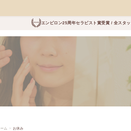
エンビロン25周年セラピスト賞受賞 / 全スタ
ホーム
お休み