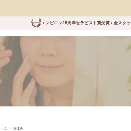
エンビロン25周年セラピスト賞受賞 / 全スタ
ホーム
お休み