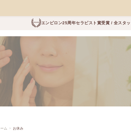
エンビロン25周年セラピスト賞受賞 / 全スタ
ホーム
お休み