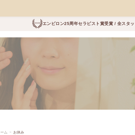
エンビロン25周年セラピスト賞受賞 / 全スタ
ホーム
お休み