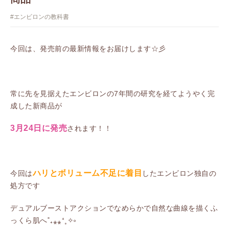
#エンビロンの教科書
今回は、発売前の最新情報をお届けします☆彡
常に先を見据えたエンビロンの7年間の研究を経てようやく完
成した新商品が
3月24日に発売
されます！！
ハリとボリューム不足に着目
今回は
したエンビロン独自の
処方です
デュアルブーストアクションでなめらかで自然な曲線を描くふ
っくら肌へ˚₊⁎⁎⁺˳✧༚