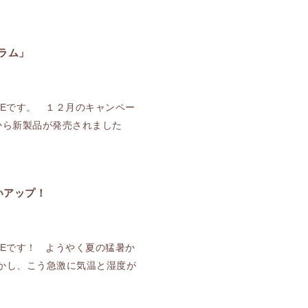
ラム」
YLEです。 １２月のキャンペー
ンから新製品が発売されました
いアップ！
YLEです！ ようやく夏の猛暑か
かし、こう急激に気温と湿度が