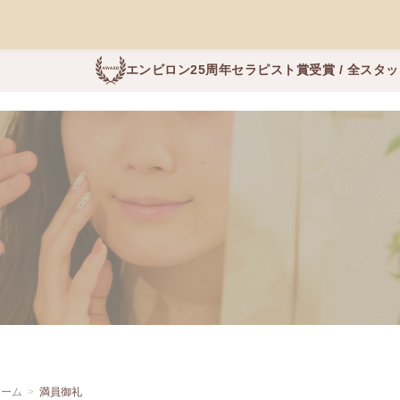
エンビロン25周年セラピスト賞受賞 / 全スタ
ホーム
満員御礼