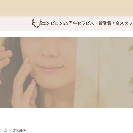
エンビロン25周年セラピスト賞受賞 / 全スタ
ホーム
満員御礼