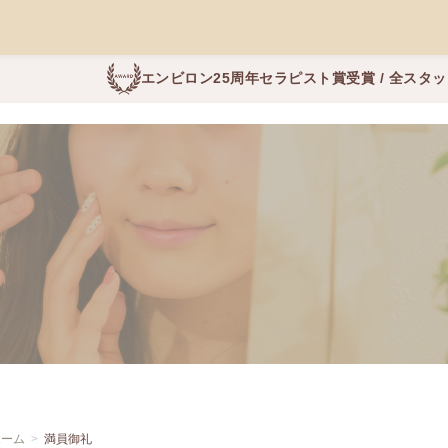
エンビロン25周年セラピスト賞受賞 / 全スタ
ホーム
満員御礼