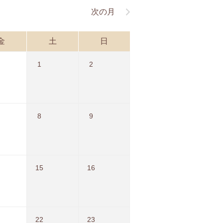
次の月
金
土
日
1
2
8
9
15
16
22
23