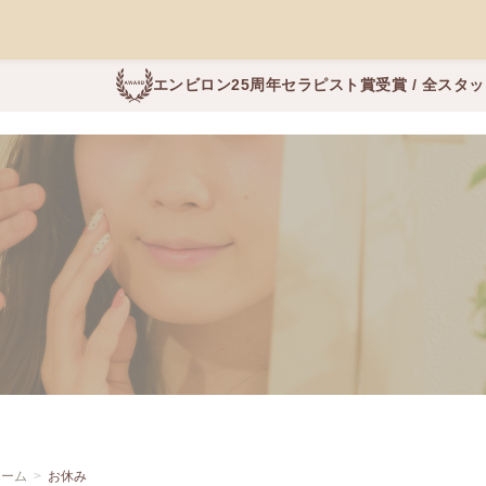
エンビロン25周年セラピスト賞受賞 / 全スタ
ホーム
お休み